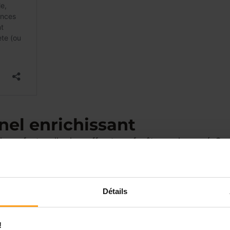
nel enrichissant
s enfants : elles leur offrent une fenêtre sur le passé. Ce
 traditions, des anecdotes et des histoires qui renforcent 
nd à un enfant comment tricoter, jardiner, ou cuisiner un
ent des souvenirs précieux et transmettent des valeurs
Détails
omie.
nthousiasme aux séniors, créant un échange intergénération
!