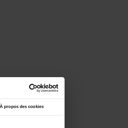
s
leur
e
À propos des cookies
nel