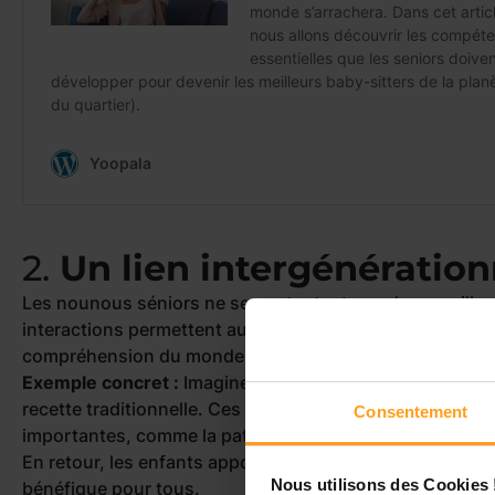
2.
Un lien intergénération
Les nounous séniors ne se contentent pas de surveiller le
interactions permettent aux plus jeunes de découvrir des
compréhension du monde et leur curiosité.
Exemple concret :
Imaginez une nounou sénior qui appre
recette traditionnelle. Ces moments de partage devienn
Consentement
importantes, comme la patience, la créativité et l’auton
En retour, les enfants apportent leur énergie et leur e
Nous utilisons des Cookies 
bénéfique pour tous.