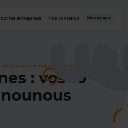
our les entreprises
Nos contenus
Mon espace
: vos 10 valeurs ajoutées comme nounous
es : vos 10
 nounous