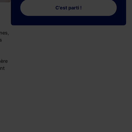
C’est parti !
nes,
s
mère
ent