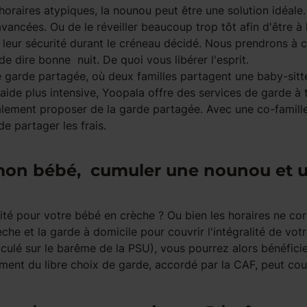
oraires atypiques, la nounou peut être une solution idéale.
vancées. Ou de le réveiller beaucoup trop tôt afin d'être à
r leur sécurité durant le créneau décidé. Nous prendrons à
de dire bonne nuit. De quoi vous libérer l'esprit.
garde partagée, où deux familles partagent une baby-sitte
e aide plus intensive, Yoopala offre des services de garde à
lement proposer de la garde partagée. Avec une co-famille
e partager les frais.
r mon bébé, cumuler une nounou et 
té pour votre bébé en crèche ? Ou bien les horaires ne co
he et la garde à domicile pour couvrir l'intégralité de votr
alculé sur le barême de la PSU), vous pourrez alors bénéfic
ment du libre choix de garde, accordé par la CAF, peut cou