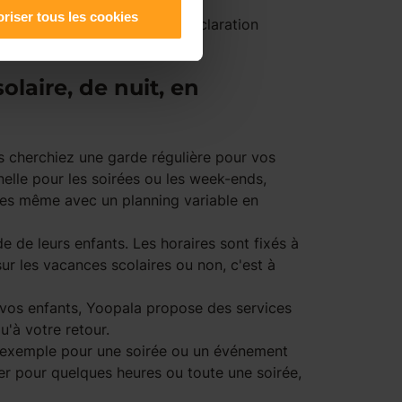
riser tous les cookies
ous n'aurez qu'à faire une déclaration
uille !
olaire, de nuit, en
s cherchiez une garde régulière pour vos
nelle pour les soirées ou les week-ends,
tes même avec un planning variable en
e de leurs enfants. Les horaires sont fixés à
ur les vacances scolaires ou non, c'est à
de vos enfants, Yoopala propose des services
u'à votre retour.
ar exemple pour une soirée ou un événement
er pour quelques heures ou toute une soirée,