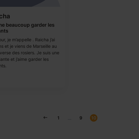
cha
me beaucoup garder les
ants
ur, je m’appelle . Raicha j’ai
s et je viens de Marseille au
verse des rosiers. Je suis une
ante et j’aime garder les
nts.
...
1
9
10