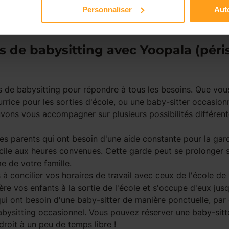
Personnaliser
Auto
trat de travail de la ou du nounou que vous aurez validé, v
es heures consommez. La recette idéale pour un esprit tranq
és de babysitting avec Yoopala (péris
 de babysitting pour répondre à tous les besoins. Que vou
rrice pour les sorties d'école, ou une baby-sitter occasion
vons vous accompagner sur plusieurs possibilités différen
.
les parents qui ont besoin d'une aide constante pour la gard
icile aux heures convenues. Cette garde peut se prolonger s
e de votre famille.
és à concilier vos horaires de travail avec ceux de l'école 
re vos enfants à la sortie de l'école et s'occupe d'eux jusq
qui ont besoin d'une baby-sitter de manière ponctuelle, p
bysitting occasionnel. Vous pouvez réserver une baby-sitt
droit à un peu de temps libre !