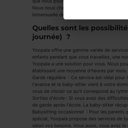
que nous pourrions vous proposer.
Nous nous chargerons ensuite de faire le con
bimensuelle des heures afin d'être facturé d
Quelles sont les possibilit
journée) ?
Yoopala offre une gamme variée de services
enfants pendant que vous travaillez, une nou
Yoopala a une solution pour vous. Nous pou
établissant une moyenne d'heures par mois
Garde régulière
: Ce service est idéal pour 
l'avance et la baby-sitter vient à votre dom
vous de choisir ce qu'il correspond au rythm
Sorties d'école
: Si vous avez des difficult
de garde après l'école. La baby-sitter récupè
Babysitting occasionnel
: Pour les parents 
spécial, Yoopala propose des services de ba
selon vos besoins. Vous aussi, vous avez le 