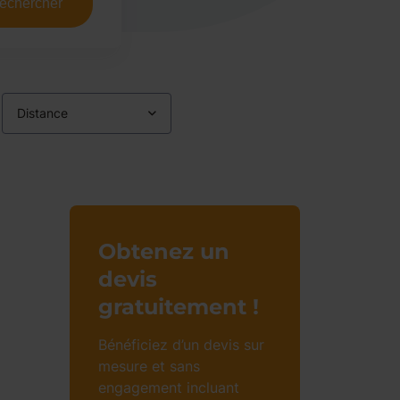
echercher
Distance
Obtenez un
devis
gratuitement !
Bénéficiez d’un devis sur
mesure et sans
engagement incluant