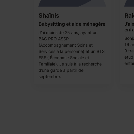
Shaïnis
Rai
Babysitting et aide ménagère
J’ai
enf
J’ai moins de 25 ans, ayant un
Bonjo
BAC PRO ASSP
16 an
(Accompagnement Soins et
9 tra
Services à la personne) et un BTS
étudi
ESF ( Économie Sociale et
enfa
Familiale). Je suis à la recherche
d’une garde à partir de
septembre.