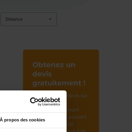
Distance
Obtenez un
devis
gratuitement !
Bénéficiez d’un devis sur
mesure et sans
engagement incluant
l’aide CAF CMG pouvant
À propos des cookies
prendre en charge
jusqu’à 85% de vos frais