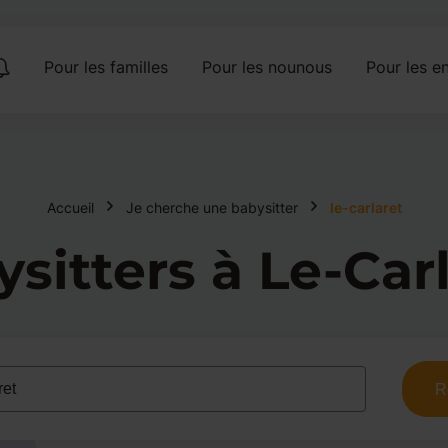
Pour les familles
Pour les nounous
Pour les en
Accueil
Je cherche une babysitter
le-carlaret
sitters à Le-Car
R