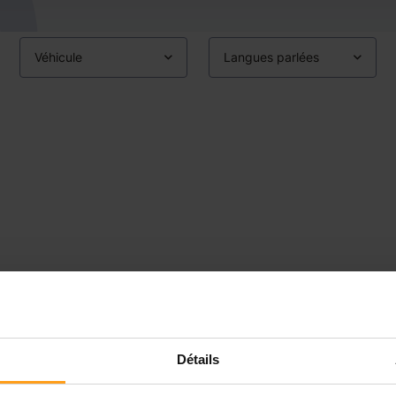
Véhicule
Langues parlées
Détails