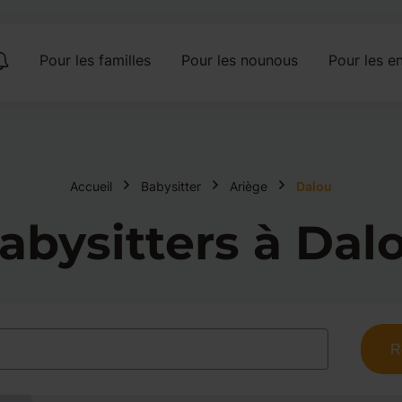
Pour les familles
Pour les nounous
Pour les en
Accueil
Babysitter
Ariège
Dalou
abysitters à Dal
R