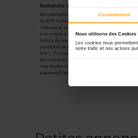
Recherche d'emploi étudiant
Actuellement en première année
Consentement
de BTS Commerce International à
Toulouse je suis à la recherche
d'un emploi à temps partiel en
Nous utilisons des Cookies 
dehors de mes heures de cours (
Les cookies nous permettent 
possibilité de travailler le week-
notre trafic et nos actions pub
end ). Trouver un emploi me
permettrai en effet de financer
mes études et d'assumer
pleinement leur coût. Bien à...