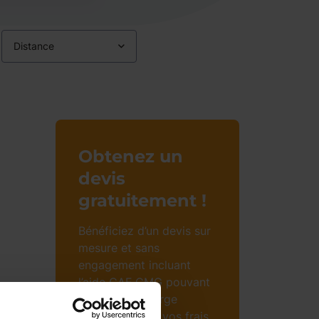
Distance
Obtenez un
devis
gratuitement !
Bénéficiez d’un devis sur
mesure et sans
engagement incluant
l’aide CAF CMG pouvant
prendre en charge
jusqu’à 85% de vos frais